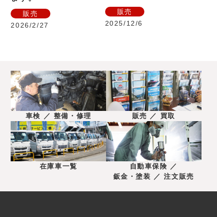
販売
販売
2025/12/6
2026/2/27
車検 ／ 整備・修理
販売 ／ 買取
在庫車一覧
自動車保険 ／
鈑金・塗装 ／ 注文販売