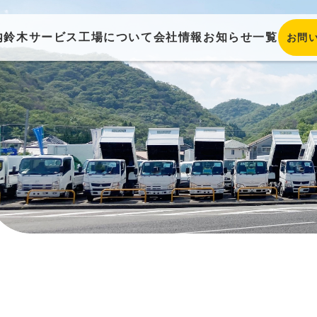
内
鈴木サービス工場について
会社情報
お知らせ一覧
お問
販売 ／ 買取
在庫車一覧
自動車