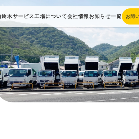
内
鈴木サービス工場について
会社情報
お知らせ一覧
お問
販売 ／ 買取
在庫車一覧
自動車