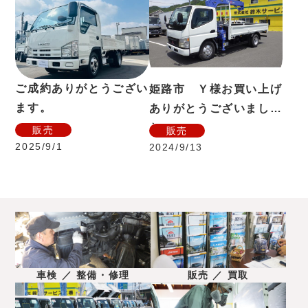
ご成約ありがとうござい
姫路市 Ｙ様お買い上げ
ます。
ありがとうございまし
た。
販売
販売
2025/9/1
2024/9/13
車検 ／ 整備・修理
販売 ／ 買取